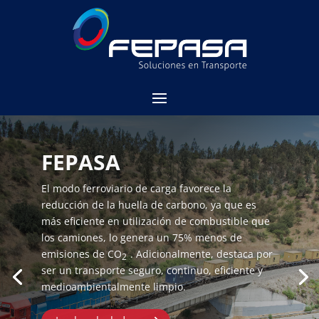
FEPASA
El modo ferroviario de carga favorece la
reducción de la huella de carbono, ya que es
más eficiente en utilización de combustible que
los camiones, lo genera un 75% menos de
emisiones de CO
. Adicionalmente, destaca por
2
ser un transporte seguro, continuo, eficiente y
medioambientalmente limpio.