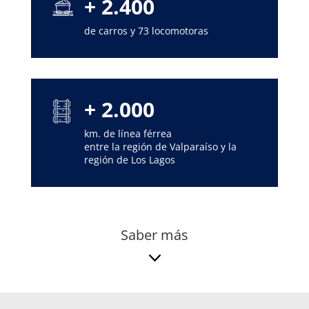
+ 2.400
de carros y 73 locomotoras
+ 2.000
km. de línea férrea
entre la región de Valparaíso y la
región de Los Lagos
Saber más
3