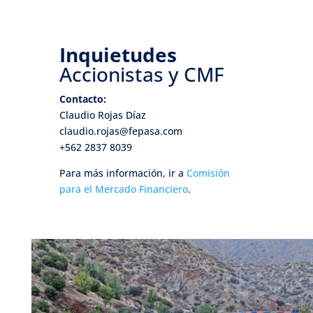

Integrado
2015
Reporte
Inquietudes

Integrado
2023
Accionistas y CMF
Contacto:
Reporte

Integrado
Claudio Rojas Díaz
2020
claudio.rojas@fepasa.com
+562 2837 8039
Reporte

Integrado
2017
Para más información, ir a
Comisión
para el Mercado Financiero
.
Reporte

Integrado
2014