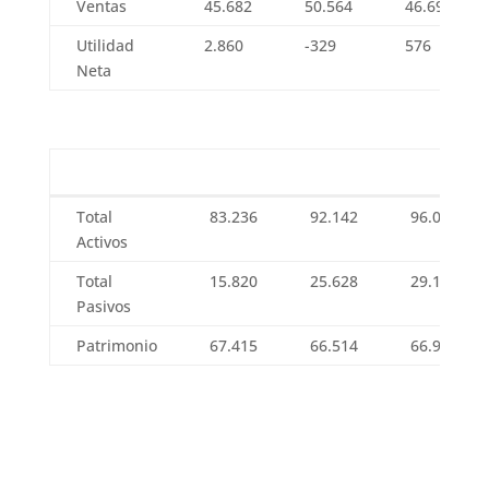
Ventas
45.682
2022
50.564
46.693
Resultado
Utilidad
2.860
-329
576
Reporte

Neta
Integrado
2019
Reporte

Integrado
Balance
2015
2016
2016
2017
Balance
2015
2016
2017
Total
83.236
92.142
96.079
Reporte

Activos
Integrado
2024
Total
15.820
25.628
29.161
Pasivos
Reporte

Integrado
2021
Patrimonio
67.415
66.514
66.918
Reporte

Integrado
2018
Reporte