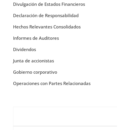
Divulgación de Estados Financieros
Declaración de Responsabilidad
Hechos Relevantes Consolidados
Informes de Auditores
Dividendos
Junta de accionistas
Gobierno corporativo
Operaciones con Partes Relacionadas
Reporte

Integrado
2025
Estado de
2015
2016
2017
Resultado
Reporte

Integrado
Estado de
2015
2016
2017